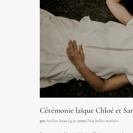
Cérémonie laïque Chloé et Sa
par
Atelier Swan
|
3, 11, 2020
|
Nos belles mariées