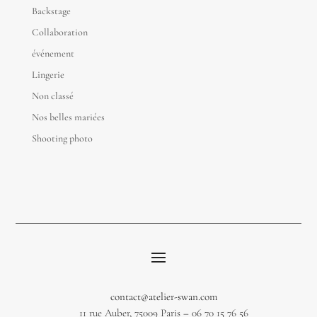
Backstage
Collaboration
événement
Lingerie
Non classé
Nos belles mariées
Shooting photo
contact@atelier-swan.com
11 rue Auber, 75009 Paris – 06 70 15 76 56