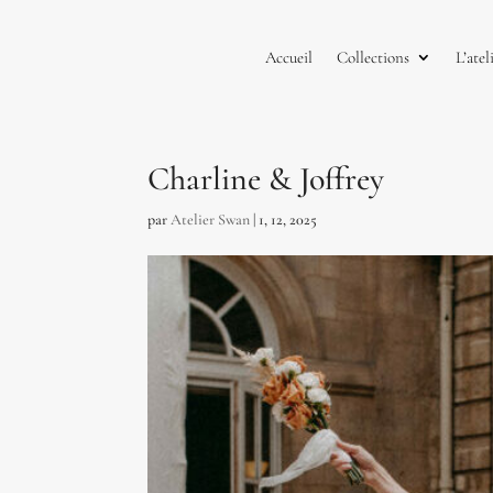
Accueil
Collections
L’atel
Charline & Joffrey
par
Atelier Swan
|
1, 12, 2025