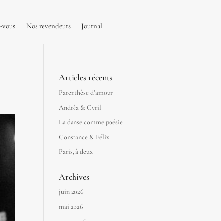
-vous
Nos revendeurs
Journal
Articles récents
Parenthèse d’amour
Andréa & Cyril
La danse comme poésie
Constance & Félix
Paris, à deux
Archives
juin 2026
mai 2026