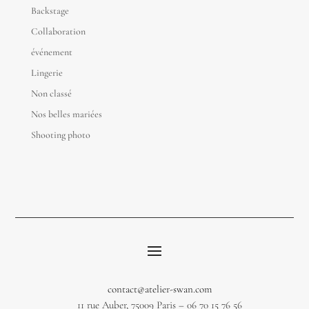
Backstage
Collaboration
événement
Lingerie
Non classé
Nos belles mariées
Shooting photo
contact@atelier-swan.com
11 rue Auber, 75009 Paris – 06 70 15 76 56