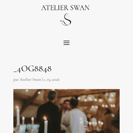
_4OG8848
par
Atelier Swan
|
1, 03, 2026