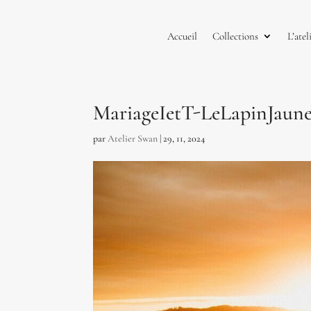
Accueil
Collections
L’atel
MariageIetT-LeLapinJaune
par
Atelier Swan
|
29, 11, 2024