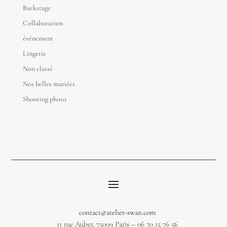
Backstage
Collaboration
événement
Lingerie
Non classé
Nos belles mariées
Shooting photo
contact@atelier-swan.com
11 rue Auber, 75009 Paris – 06 70 15 76 56