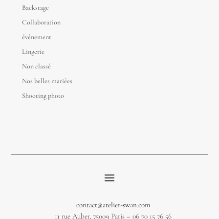
Backstage
Collaboration
événement
Lingerie
Non classé
Nos belles mariées
Shooting photo
contact@atelier-swan.com
11 rue Auber, 75009 Paris – 06 70 15 76 56