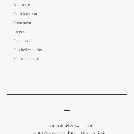
Backstage
Collaboration
événement
Lingerie
Non classé
Nos belles mariées
Shooting photo
contact@atelier-swan.com
11 rue Auber, 75009 Paris – 06 70 15 76 56