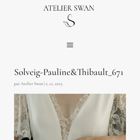
Solveig-Pauline&Thibault_671
par
Atelier Swan
|
2, 12, 2025