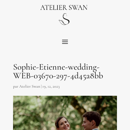
Sophie-Etienne-wedding-
WEB-03670-297-4d45a8bb
par
Atelier Swan
|
19, 12, 2023