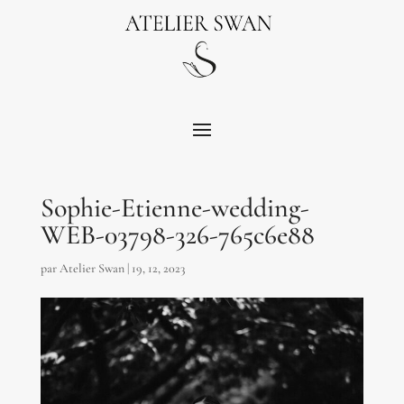
Sophie-Etienne-wedding-
WEB-03798-326-765c6e88
par
Atelier Swan
|
19, 12, 2023