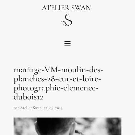
mariage-VM-moulin-des-
planches-28-eur-et-loire-
photographie-clemence-
dubois12
par
Atelier Swan
|
25, 04, 2019